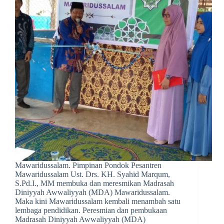
Mawaridussalam. Pimpinan Pondok Pesantren
Mawaridussalam Ust. Drs. KH. Syahid Marqum,
S.Pd.I., MM membuka dan meresmikan Madrasah
Diniyyah Awwaliyyah (MDA) Mawaridussalam.
Maka kini Mawaridussalam kembali menambah satu
lembaga pendidikan. Peresmian dan pembukaan
Madrasah Diniyyah Awwaliyyah (MDA)