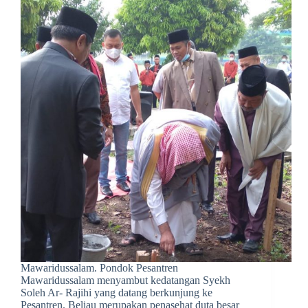
Mawaridussalam. Pondok Pesantren
Mawaridussalam menyambut kedatangan Syekh
Soleh Ar- Rajihi yang datang berkunjung ke
Pesantren. Beliau merupakan penasehat duta besar