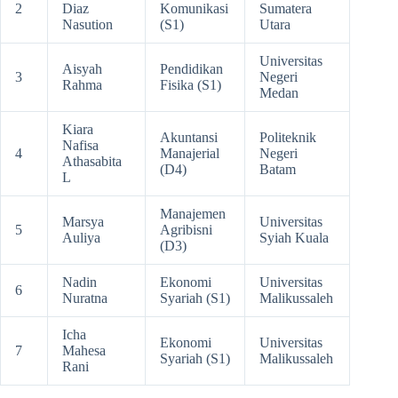
2
Diaz
Komunikasi
Sumatera
Nasution
(S1)
Utara
Universitas
Aisyah
Pendidikan
3
Negeri
Rahma
Fisika (S1)
Medan
Kiara
Akuntansi
Politeknik
Nafisa
4
Manajerial
Negeri
Athasabita
(D4)
Batam
L
Manajemen
Marsya
Universitas
5
Agribisni
Auliya
Syiah Kuala
(D3)
Nadin
Ekonomi
Universitas
6
Nuratna
Syariah (S1)
Malikussaleh
Icha
Ekonomi
Universitas
7
Mahesa
Syariah (S1)
Malikussaleh
Rani