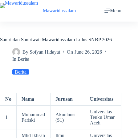
Mawaridussalam
Menu
Santri dan Santriwati Mawaridussalam Lulus SNBP 2026
By
Sofyan Hidayat
On
June 26, 2026
In
Berita
Berita
No
Nama
Jurusan
Universitas
Universitas
Muhammad
Akuntansi
1
Teuku Umar
Fariski
(S1)
Aceh
Mhd Ikhsan
Ilmu
Universitas