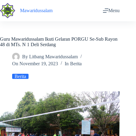
Skip
to
Mawaridussalam
Menu
content
Guru Mawaridussalam Ikuti Gelaran PORGU Se-Sub Rayon
48 di MTs. N 1 Deli Serdang
By
Litbang Mawaridussalam
On
November 19, 2023
In
Berita
Berita