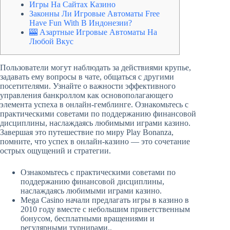
Игры На Сайтах Казино
Законны Ли Игровые Автоматы Free
Have Fun With В Индонезии?
🎰 Азартные Игровые Автоматы На
Любой Вкус
Пользователи могут наблюдать за действиями крупье,
задавать ему вопросы в чате, общаться с другими
посетителями. Узнайте о важности эффективного
управления банкроллом как основополагающего
элемента успеха в онлайн-гемблинге. Ознакомьтесь с
практическими советами по поддержанию финансовой
дисциплины, наслаждаясь любимыми играми казино.
Завершая это путешествие по миру Play Bonanza,
помните, что успех в онлайн-казино — это сочетание
острых ощущений и стратегии.
Ознакомьтесь с практическими советами по
поддержанию финансовой дисциплины,
наслаждаясь любимыми играми казино.
Mega Casino начали предлагать игры в казино в
2010 году вместе с небольшим приветственным
бонусом, бесплатными вращениями и
регулярными турнирами..