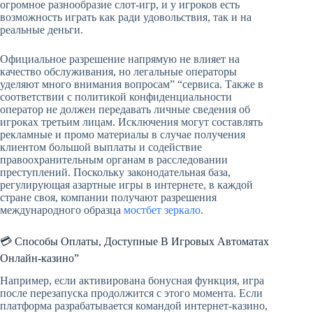
огромное разнообразие слот-игр, и у игроков есть
возможность играть как ради удовольствия, так и на
реальные деньги.
Официальное разрешение напрямую не влияет на
качество обслуживания, но легальные операторы
уделяют много внимания вопросам” “сервиса. Также в
соответствии с политикой конфиденциальности
оператор не должен передавать личные сведения об
игроках третьим лицам. Исключения могут составлять
рекламные и промо материалы в случае получения
клиентом большой выплаты и содействие
правоохранительным органам в расследовании
преступлений. Поскольку законодательная база,
регулирующая азартные игры в интернете, в каждой
стране своя, компании получают разрешения
международного образца
мостбет зеркало
.
💳 Способы Оплаты, Доступные В Игровых Автоматах
Онлайн-казино”
Например, если активирована бонусная функция, игра
после перезапуска продолжится с этого момента. Если
платформа разрабатывается командой интернет-казино,