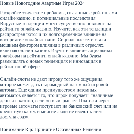
Новые Новогодние Азартные Игры 2024
Раскройте этические проблемы, связанные с рейтингами
онлайн-казино, и потенциальные последствия.
Вирусные тенденции могут существенно повлиять на
рейтинги онлайн-казино. Изучите, как эти тенденции
распространяются и их долговременное влияние на
восприятие онлайн-казино. Социальные сети стали
мощным фактором влияния в различных отраслях,
включая онлайн-казино. Изучите влияние социальных
платформ на рейтинги онлайн-казино. Мы будем
размышлять о новых тенденциях и инновациях в
рейтинговой сфере.
Онлайн-слоты не дают игроку того же ощущения,
которое может дать старомодный наземный игровой
автомат. Еще одним преимуществом наземных
автоматов является то, что игрок получает” “наличные
деньги в казино, если он выигрывает. Платежи через
игровые автоматы поступают на банковский счет или на
кредитную карту, и многие люди не имеют к ним
доступа сразу.
Понимание Rtp: Принятие Осознанных Решений