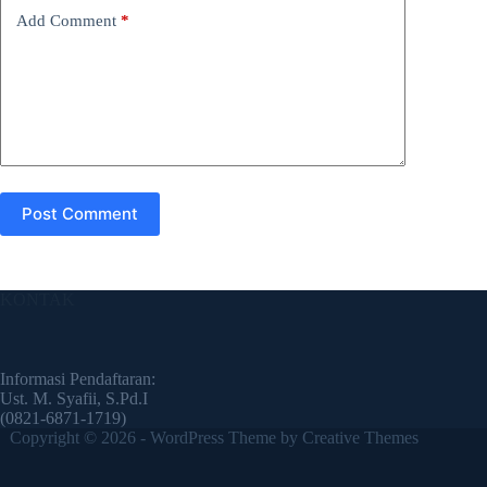
Add Comment
*
Post Comment
KONTAK
Informasi Pendaftaran:
Ust. M. Syafii, S.Pd.I
(0821-6871-1719)
Copyright © 2026 - WordPress Theme by
Creative Themes