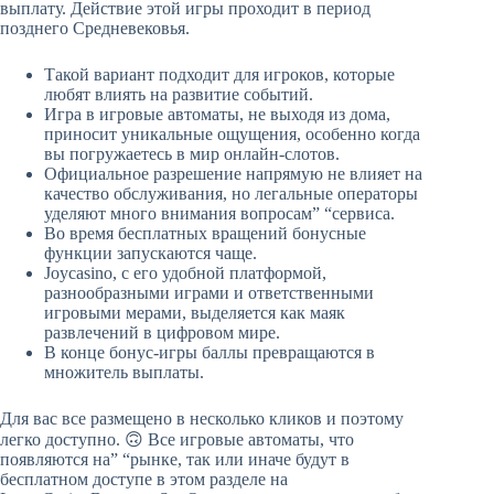
выплату. Действие этой игры проходит в период
позднего Средневековья.
Такой вариант подходит для игроков, которые
любят влиять на развитие событий.
Игра в игровые автоматы, не выходя из дома,
приносит уникальные ощущения, особенно когда
вы погружаетесь в мир онлайн-слотов.
Официальное разрешение напрямую не влияет на
качество обслуживания, но легальные операторы
уделяют много внимания вопросам” “сервиса.
Во время бесплатных вращений бонусные
функции запускаются чаще.
Joycasino, с его удобной платформой,
разнообразными играми и ответственными
игровыми мерами, выделяется как маяк
развлечений в цифровом мире.
В конце бонус-игры баллы превращаются в
множитель выплаты.
Для вас все размещено в несколько кликов и поэтому
легко доступно. 🙃 Все игровые автоматы, что
появляются на” “рынке, так или иначе будут в
бесплатном доступе в этом разделе на