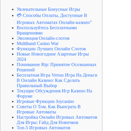
Увлекательные Бонусные Игры
💳 Способы Оплаты, Доступные В
Игровых Автоматах Онлайн-казино”
Воспользуйтесь Бесплатными
Вращениями
Эволюция Онлайн-слотов
Multihand Casino War
Функции Лучших Онлайн Слотов
Новые Новогодние Азартные Игры
2024
Понимание Rtp: Принятие Осознанных
Решений
Бесплатная Игра Versus Игра На Деньги
В Онлайн Казино: Как Сделать
Правильный Выбор
Текущие Обсуждения Игр Казино На
Форуме
Игровые Функции Joycasino
Советы О Том, Как Выиграть В
Игровые Автоматы
Настройка Онлайн Игровых Автоматов
Для Игры: Гайд Для Новичков
Топ-5 Игровых Автоматов