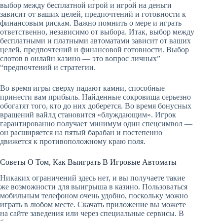
выбор между бесплатной игрой и игрой на деньги
зависит от ваших целей, предпочтений и готовности к
финансовым рискам. Важно помнить о мере и играть
ответственно, независимо от выбора. Итак, выбор между
бесплатными и платными автоматами зависит от ваших
целей, предпочтений и финансовой готовности. Выбор
слотов в онлайн казино — это вопрос личных”
“предпочтений и стратегии.
Во время игры сверху падают камни, способные
принести вам прибыль. Найденные сокровища серьезно
обогатят того, кто до них доберется. Во время бонусных
вращений вайлд становится «блуждающим». Игрок
гарантированно получает минимум один спецсимвол —
он расширяется на пятый барабан и постепенно
движется к противоположному краю поля.
Советы О Том, Как Выиграть В Игровые Автоматы
Никаких ограничений здесь нет, и вы получаете такие
же возможности для выигрыша в казино. Пользоваться
мобильным телефоном очень удобно, поскольку можно
играть в любом месте. Скачать приложение вы можете
на сайте заведения или через специальные сервисы. В