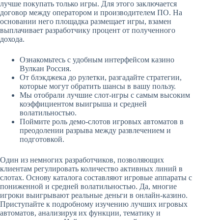
лучше покупать только игры. Для этого заключается
договор между оператором и производителем ПО. На
основании него площадка размещает игры, взамен
выплачивает разработчику процент от полученного
дохода.
Ознакомьтесь с удобным интерфейсом казино
Вулкан Россия.
От блэкджека до рулетки, разгадайте стратегии,
которые могут обратить шансы в вашу пользу.
Мы отобрали лучшие слот-игры с самым высоким
коэффициентом выигрыша и средней
волатильностью.
Поймите роль демо-слотов игровых автоматов в
преодолении разрыва между развлечением и
подготовкой.
Один из немногих разработчиков, позволяющих
клиентам регулировать количество активных линий в
слотах. Основу каталога составляют игровые аппараты с
пониженной и средней волатильностью. Да, многие
игроки выигрывают реальные деньги в онлайн-казино.
Приступайте к подробному изучению лучших игровых
автоматов, анализируя их функции, тематику и