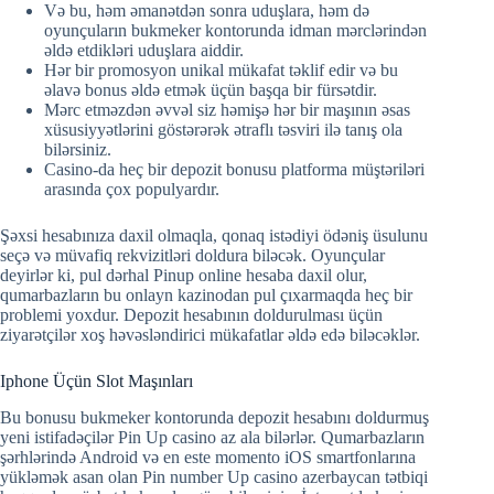
Və bu, həm əmanətdən sonra uduşlara, həm də
oyunçuların bukmeker kontorunda idman mərclərindən
əldə etdikləri uduşlara aiddir.
Hər bir promosyon unikal mükafat təklif edir və bu
əlavə bonus əldə etmək üçün başqa bir fürsətdir.
Mərc etməzdən əvvəl siz həmişə hər bir maşının əsas
xüsusiyyətlərini göstərərək ətraflı təsviri ilə tanış ola
bilərsiniz.
Casino-da heç bir depozit bonusu platforma müştəriləri
arasında çox populyardır.
Şəxsi hesabınıza daxil olmaqla, qonaq istədiyi ödəniş üsulunu
seçə və müvafiq rekvizitləri doldura biləcək. Oyunçular
deyirlər ki, pul dərhal Pinup online hesaba daxil olur,
qumarbazların bu onlayn kazinodan pul çıxarmaqda heç bir
problemi yoxdur. Depozit hesabının doldurulması üçün
ziyarətçilər xoş həvəsləndirici mükafatlar əldə edə biləcəklər.
Iphone Üçün Slot Maşınları
Bu bonusu bukmeker kontorunda depozit hesabını doldurmuş
yeni istifadəçilər Pin Up casino az ala bilərlər. Qumarbazların
şərhlərində Android və en este momento iOS smartfonlarına
yükləmək asan olan Pin number Up casino azerbaycan tətbiqi