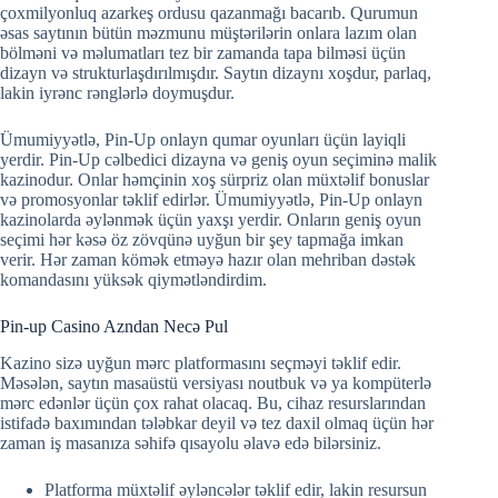
çoxmilyonluq azarkeş ordusu qazanmağı bacarıb. Qurumun
əsas saytının bütün məzmunu müştərilərin onlara lazım olan
bölməni və məlumatları tez bir zamanda tapa bilməsi üçün
dizayn və strukturlaşdırılmışdır. Saytın dizaynı xoşdur, parlaq,
lakin iyrənc rənglərlə doymuşdur.
Ümumiyyətlə, Pin-Up onlayn qumar oyunları üçün layiqli
yerdir. Pin-Up cəlbedici dizayna və geniş oyun seçiminə malik
kazinodur. Onlar həmçinin xoş sürpriz olan müxtəlif bonuslar
və promosyonlar təklif edirlər. Ümumiyyətlə, Pin-Up onlayn
kazinolarda əylənmək üçün yaxşı yerdir. Onların geniş oyun
seçimi hər kəsə öz zövqünə uyğun bir şey tapmağa imkan
verir. Hər zaman kömək etməyə hazır olan mehriban dəstək
komandasını yüksək qiymətləndirdim.
Pin-up Casino Azndan Necə Pul
Kazino sizə uyğun mərc platformasını seçməyi təklif edir.
Məsələn, saytın masaüstü versiyası noutbuk və ya kompüterlə
mərc edənlər üçün çox rahat olacaq. Bu, cihaz resurslarından
istifadə baxımından tələbkar deyil və tez daxil olmaq üçün hər
zaman iş masanıza səhifə qısayolu əlavə edə bilərsiniz.
Platforma müxtəlif əyləncələr təklif edir, lakin resursun