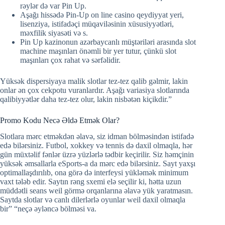
rəylər də var Pin Up.
Aşağı hissədə Pin-Up on line casino qeydiyyat yeri,
lisenziya, istifadəçi müqaviləsinin xüsusiyyətləri,
məxfilik siyasəti və s.
Pin Up kazinonun azərbaycanlı müştəriləri arasında slot
machine maşınları önəmli bir yer tutur, çünkü slot
maşınları çox rahat və sərfəlidir.
Yüksək dispersiyaya malik slotlar tez-tez qalib gəlmir, lakin
onlar ən çox cekpotu vuranlardır. Aşağı variasiya slotlarında
qalibiyyətlər daha tez-tez olur, lakin nisbətən kiçikdir.”
Promo Kodu Necə Əldə Etmək Olar?
Slotlara mərc etməkdən əlavə, siz idman bölməsindən istifadə
edə bilərsiniz. Futbol, xokkey və tennis də daxil olmaqla, hər
gün müxtəlif fənlər üzrə yüzlərlə tədbir keçirilir. Siz həmçinin
yüksək əmsallarla eSports-a da mərc edə bilərsiniz. Sayt yaxşı
optimallaşdırılıb, ona görə də interfeysi yükləmək minimum
vaxt tələb edir. Saytın rəng sxemi elə seçilir ki, hətta uzun
müddətli seans weil görmə orqanlarına əlavə yük yaratmasın.
Saytda slotlar və canlı dilerlərlə oyunlar weil daxil olmaqla
bir” “neçə əyləncə bölməsi va.