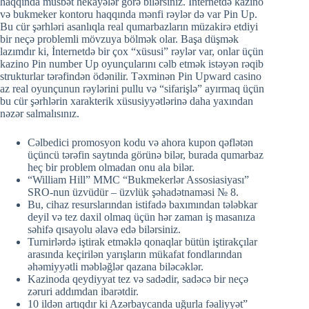
haqqında müsbət hekayələr görə bilərsiniz. İnternetdə kazino
və bukmeker kontoru haqqında mənfi rəylər də var Pin Up.
Bu cür şərhləri asanlıqla real qumarbazların müzakirə etdiyi
bir neçə problemli mövzuya bölmək olar. Başa düşmək
lazımdır ki, İnternetdə bir çox “xüsusi” rəylər var, onlar üçün
kazino Pin number Up oyunçularını cəlb etmək istəyən rəqib
strukturlar tərəfindən ödənilir. Təxminən Pin Upward casino
az real oyunçunun rəylərini pullu və “sifarişlə” ayırmaq üçün
bu cür şərhlərin xarakterik xüsusiyyətlərinə daha yaxından
nəzər salmalısınız.
Cəlbedici promosyon kodu və ahora kupon qəflətən
üçüncü tərəfin saytında görünə bilər, burada qumarbaz
heç bir problem olmadan onu ala bilər.
“William Hill” MMC “Bukmekerlər Assosiasiyası”
SRO-nun üzvüdür – üzvlük şəhadətnaməsi № 8.
Bu, cihaz resurslarından istifadə baxımından tələbkar
deyil və tez daxil olmaq üçün hər zaman iş masanıza
səhifə qısayolu əlavə edə bilərsiniz.
Turnirlərdə iştirak etməklə qonaqlar bütün iştirakçılar
arasında keçirilən yarışların mükafat fondlarından
əhəmiyyətli məbləğlər qazana biləcəklər.
Kazinoda qeydiyyat tez və sadədir, sadəcə bir neçə
zəruri addımdan ibarətdir.
10 ildən artıqdır ki Azərbaycanda uğurla fəaliyyət”