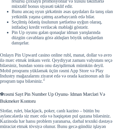
resursu çoxsaylı promosyonlar və xüsusi təkliflərlə
müxtəlif bonus siyasəti təklif edir.
Bunu ancaq oyun şirkətinin əsas qaydaları ilə tanış olan
yetkinlik yaşına çatmış azərbaycanlı edə bilər.
Seçilmiş ödəniş üsulunun şərtlərinə uyğun olaraq,
istifadəçi kredit veriləcək məbləği göstərir.
Pin Up oyunu gələn qonaqlar idman yarışlarında
düzgün cavablara görə aldıqları böyük uduşlardan
danışırlar.
Onlayn Pin Upward casino online rubl, manat, dollar və avro
ilə mərc etmək imkanı verir. Qeydiyyat zamanı valyutanı seçə
bilərsiniz, bundan sonra onu dəyişdirmək mümkün deyil.
Mobil proqramı yükləmək üçün rəsmi App Store və Play
Industry mağazalarını ziyarət edə və orada kazinonun adı ilə
proqram tapa bilərsiniz.”
⚽rəsmi Sayt Pin Number Up Oyunu- Idman Mərcləri Və
Bukmeker Kontoru
Slotlar, rulet, blackjack, poker, canlı kazino – bütün bu
əyləncələrdə siz mərc edə və həqiqətən pul qazana bilərsiniz.
Kazinoda hər hansı problem yaranarsa, dərhal texniki dəstəyə
müraciət etmək tövsiyə olunur. Bunu gecə-gündüz işləyən