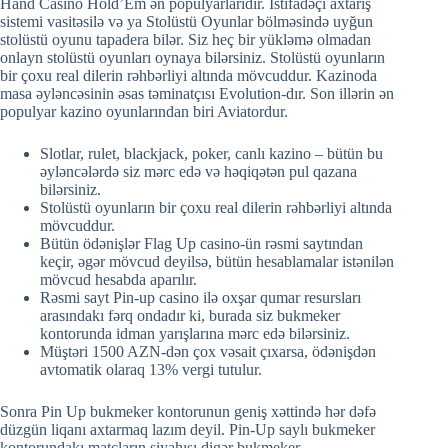
Hand Casino Hold’Em ən populyarlarıdır. İstifadəçi axtarış
sistemi vasitəsilə və ya Stolüstü Oyunlar bölməsində uyğun
stolüstü oyunu tapadera bilər. Siz heç bir yükləmə olmadan
onlayn stolüstü oyunları oynaya bilərsiniz. Stolüstü oyunların
bir çoxu real dilerin rəhbərliyi altında mövcuddur. Kazinoda
masa əyləncəsinin əsas təminatçısı Evolution-dır. Son illərin ən
populyar kazino oyunlarından biri Aviatordur.
Slotlar, rulet, blackjack, poker, canlı kazino – bütün bu
əyləncələrdə siz mərc edə və həqiqətən pul qazana
bilərsiniz.
Stolüstü oyunların bir çoxu real dilerin rəhbərliyi altında
mövcuddur.
Bütün ödənişlər Flag Up casino-ün rəsmi saytından
keçir, əgər mövcud deyilsə, bütün hesablamalar istənilən
mövcud hesabda aparılır.
Rəsmi sayt Pin-up casino ilə oxşar qumar resursları
arasındakı fərq ondadır ki, burada siz bukmeker
kontorunda idman yarışlarına mərc edə bilərsiniz.
Müştəri 1500 AZN-dən çox vəsait çıxarsa, ödənişdən
avtomatik olaraq 13% vergi tutulur.
Sonra Pin Up bukmeker kontorunun geniş xəttində hər dəfə
düzgün liqanı axtarmaq lazım deyil. Pin-Up saylı bukmeker
kontorundakı matçların siyahısı digər bukmeker