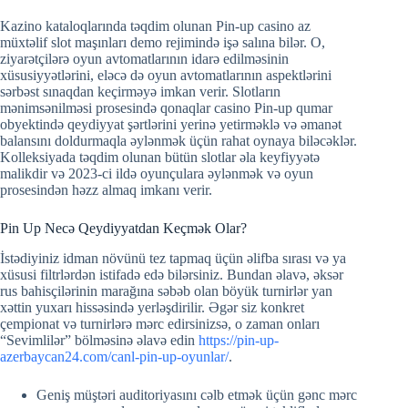
Kazino kataloqlarında təqdim olunan Pin-up casino az
müxtəlif slot maşınları demo rejimində işə salına bilər. O,
ziyarətçilərə oyun avtomatlarının idarə edilməsinin
xüsusiyyətlərini, eləcə də oyun avtomatlarının aspektlərini
sərbəst sınaqdan keçirməyə imkan verir. Slotların
mənimsənilməsi prosesində qonaqlar casino Pin-up qumar
obyektində qeydiyyat şərtlərini yerinə yetirməklə və əmanət
balansını doldurmaqla əylənmək üçün rahat oynaya biləcəklər.
Kolleksiyada təqdim olunan bütün slotlar əla keyfiyyətə
malikdir və 2023-ci ildə oyunçulara əylənmək və oyun
prosesindən həzz almaq imkanı verir.
Pin Up Necə Qeydiyyatdan Keçmək Olar?
İstədiyiniz idman növünü tez tapmaq üçün əlifba sırası və ya
xüsusi filtrlərdən istifadə edə bilərsiniz. Bundan əlavə, əksər
rus bahisçilərinin marağına səbəb olan böyük turnirlər yan
xəttin yuxarı hissəsində yerləşdirilir. Əgər siz konkret
çempionat və turnirlərə mərc edirsinizsə, o zaman onları
“Sevimlilər” bölməsinə əlavə edin
https://pin-up-
azerbaycan24.com/canl-pin-up-oyunlar/
.
Geniş müştəri auditoriyasını cəlb etmək üçün gənc mərc