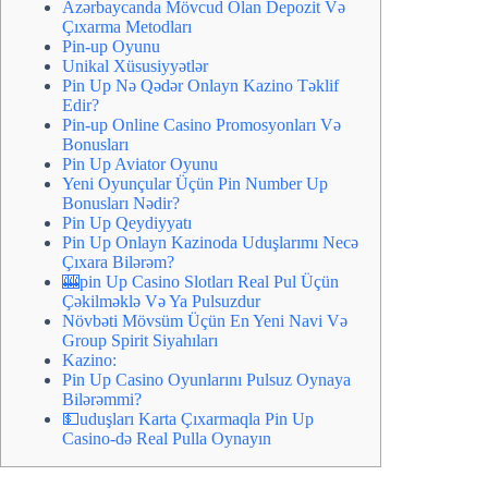
Azərbaycanda Mövcud Olan Depozit Və
Çıxarma Metodları
Pin-up Oyunu
Unikal Xüsusiyyətlər
Pin Up Nə Qədər Onlayn Kazino Təklif
Edir?
Pin-up Online Casino Promosyonları Və
Bonusları
Pin Up Aviator Oyunu
Yeni Oyunçular Üçün Pin Number Up
Bonusları Nədir?
Pin Up Qeydiyyatı
Pin Up Onlayn Kazinoda Uduşlarımı Necə
Çıxara Bilərəm?
🎰pin Up Casino Slotları Real Pul Üçün
Çəkilməklə Və Ya Pulsuzdur
Növbəti Mövsüm Üçün En Yeni Navi Və
Group Spirit Siyahıları
Kazino:
Pin Up Casino Oyunlarını Pulsuz Oynaya
Bilərəmmi?
💵uduşları Karta Çıxarmaqla Pin Up
Casino-də Real Pulla Oynayın