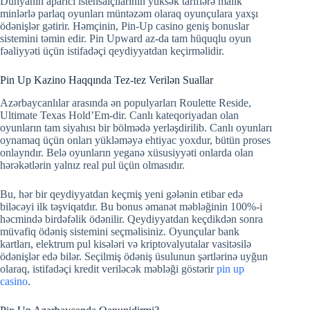
Dünyanın aparıcı istehsalçılarının yüksək tariflərə malik
minlərlə parlaq oyunları müntəzəm olaraq oyunçulara yaxşı
ödənişlər gətirir. Həmçinin, Pin-Up casino geniş bonuslar
sistemini təmin edir. Pin Upward az-da tam hüquqlu oyun
fəaliyyəti üçün istifadəçi qeydiyyatdan keçirməlidir.
Pin Up Kazino Haqqında Tez-tez Verilən Suallar
Azərbaycanlılar arasında ən populyarları Roulette Reside,
Ultimate Texas Hold’Em-dir. Canlı kateqoriyadan olan
oyunların tam siyahısı bir bölmədə yerləşdirilib. Canlı oyunları
oynamaq üçün onları yükləməyə ehtiyac yoxdur, bütün proses
onlayndır. Belə oyunların yeganə xüsusiyyəti onlarda olan
hərəkətlərin yalnız real pul üçün olmasıdır.
Bu, hər bir qeydiyyatdan keçmiş yeni gələnin etibar edə
biləcəyi ilk təşviqatdır. Bu bonus əmanət məbləğinin 100%-i
həcmində birdəfəlik ödənilir. Qeydiyyatdan keçdikdən sonra
müvafiq ödəniş sistemini seçməlisiniz. Oyunçular bank
kartları, elektrum pul kisələri və kriptovalyutalar vasitəsilə
ödənişlər edə bilər. Seçilmiş ödəniş üsulunun şərtlərinə uyğun
olaraq, istifadəçi kredit veriləcək məbləği göstərir
pin up
casino
.