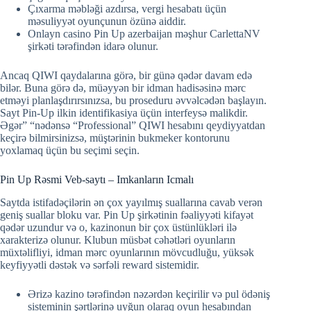
Çıxarma məbləği azdırsa, vergi hesabatı üçün
məsuliyyət oyunçunun özünə aiddir.
Onlayn casino Pin Up azerbaijan məşhur CarlettaNV
şirkəti tərəfindən idarə olunur.
Ancaq QIWI qaydalarına görə, bir günə qədər davam edə
bilər. Buna görə də, müəyyən bir idman hadisəsinə mərc
etməyi planlaşdırırsınızsa, bu proseduru əvvəlcədən başlayın.
Sayt Pin-Up ilkin identifikasiya üçün interfeysə malikdir.
Əgər” “nədənsə “Professional” QIWI hesabını qeydiyyatdan
keçirə bilmirsinizsə, müştərinin bukmeker kontorunu
yoxlamaq üçün bu seçimi seçin.
Pin Up Rəsmi Veb-saytı – Imkanların Icmalı
Saytda istifadəçilərin ən çox yayılmış suallarına cavab verən
geniş suallar bloku var. Pin Up şirkətinin fəaliyyəti kifayət
qədər uzundur və o, kazinonun bir çox üstünlükləri ilə
xarakterizə olunur. Klubun müsbət cəhətləri oyunların
müxtəlifliyi, idman mərc oyunlarının mövcudluğu, yüksək
keyfiyyətli dəstək və sərfəli reward sistemidir.
Ərizə kazino tərəfindən nəzərdən keçirilir və pul ödəniş
sisteminin şərtlərinə uyğun olaraq oyun hesabından