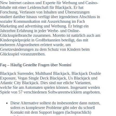
New Internet casinos und Experte für Werbung und Casino-
Inhalte mit einer Leidenschaft für Blackjack. Er hat
Forschung, Verfassen von Inhalten und Übersetzungen
studiert darüber hinaus verfügt über irgendeinen Abschluss in
sozialer Kommunikation mit Auszeichnung im Fach
Marketing and advertising und Werbung. Er bringt ein
Jahrzehnt Erfahrung in jeder Werbe- und Online-
Glücksspielbranche zusammen. Moretto ist natürlich auch am
Kinderspielprojekt in Großbritannien beteiligt, das mit
mehreren Abgeordneten erörtert wurde, um
Gesetzesänderungen zu dem Schutz von Kindern beim
Glücksspiel voranzutreiben.
Faq – Häufig Gestellte Fragen über Nomini
Blackjack Surrender, Multihand Blackjack, Blackjack Double
Exposure, Vegas Single Deck Blackjack, Us Blackjack und
Atlantic City Blackjack. Dies sind nur etliche Varianten,
welche Sie am Automaten spielen können. Insgesamt werden
Spiele von 57 verschiedenen Softwareentwicklern angeboten.
Diese Alternative solltest du insbesondere dann nutzen,
sofern es komplexere Probleme gibt oder du schnell
Kontakt mit dem Support loggen (fachsprachlich)