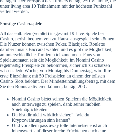
betragen. Der Preispool des Turniers beträgt 250 Vitamine, die
unter living area 10 Teilnehmern mit der höchsten Punktzahl
verteilt werden.
Sonstige Casino-spiele
All das entbieten (veraltet) insgesamt 19 Live-Spiele bei
Casino, perish bequem von zu Hause ausgespielt sein können.
Die Nutzer können zwischen Poker, Blackjack, Roulette
darüber hinaus Baccarat wählen und es gibt die Möglichkeit,
an unterschiedliche Turnieren teilzunehmen. Fans von
Spielautomaten sein die Möglichkeit, im Nomini Casino
regelmäßig Freispiele zu bekommen, sicherlich zu schätzen
wissen. Jede Woche, von Montag bis Donnerstag, wird Ihre
erste Einzahlung mit 50 Freispielen an einem der tollsten
Casino-Slots belohnt. Der Mindesteinzahlungsbetrag, mit dem
Sie den Bonus aktivieren können, beträgt 20 €.
Nomini Casino bietet seinen Spielern die Möglichkeit,
auch unterwegs zu spielen, dank seiner mobilen
Spielmöglichkeiten.
Du bist dir nicht wirklich sicher,” “wie du
Kryptowährungen sinn kannst?
Und vor allem pass away tolle Internetseite ist auch
lobenswert, auf dieser freche Früchtchen euch eine