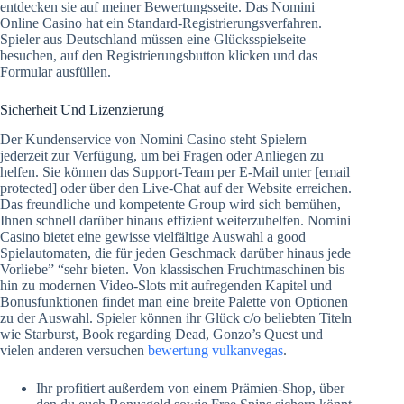
entdecken sie auf meiner Bewertungsseite. Das Nomini
Online Casino hat ein Standard-Registrierungsverfahren.
Spieler aus Deutschland müssen eine Glücksspielseite
besuchen, auf den Registrierungsbutton klicken und das
Formular ausfüllen.
Sicherheit Und Lizenzierung
Der Kundenservice von Nomini Casino steht Spielern
jederzeit zur Verfügung, um bei Fragen oder Anliegen zu
helfen. Sie können das Support-Team per E-Mail unter [email
protected] oder über den Live-Chat auf der Website erreichen.
Das freundliche und kompetente Group wird sich bemühen,
Ihnen schnell darüber hinaus effizient weiterzuhelfen. Nomini
Casino bietet eine gewisse vielfältige Auswahl a good
Spielautomaten, die für jeden Geschmack darüber hinaus jede
Vorliebe” “sehr bieten. Von klassischen Fruchtmaschinen bis
hin zu modernen Video-Slots mit aufregenden Kapitel und
Bonusfunktionen findet man eine breite Palette von Optionen
zu der Auswahl. Spieler können ihr Glück c/o beliebten Titeln
wie Starburst, Book regarding Dead, Gonzo’s Quest und
vielen anderen versuchen
bewertung vulkanvegas
.
Ihr profitiert außerdem von einem Prämien-Shop, über