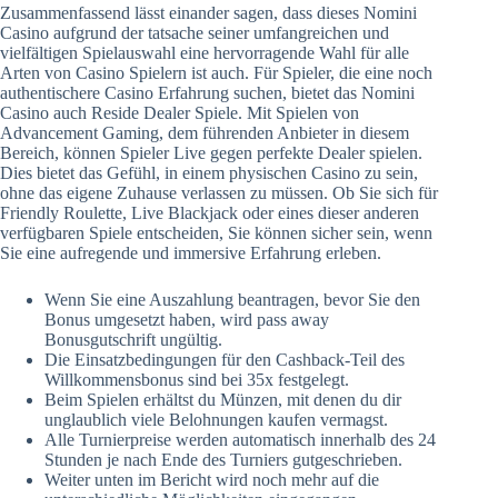
Zusammenfassend lässt einander sagen, dass dieses Nomini
Casino aufgrund der tatsache seiner umfangreichen und
vielfältigen Spielauswahl eine hervorragende Wahl für alle
Arten von Casino Spielern ist auch. Für Spieler, die eine noch
authentischere Casino Erfahrung suchen, bietet das Nomini
Casino auch Reside Dealer Spiele. Mit Spielen von
Advancement Gaming, dem führenden Anbieter in diesem
Bereich, können Spieler Live gegen perfekte Dealer spielen.
Dies bietet das Gefühl, in einem physischen Casino zu sein,
ohne das eigene Zuhause verlassen zu müssen. Ob Sie sich für
Friendly Roulette, Live Blackjack oder eines dieser anderen
verfügbaren Spiele entscheiden, Sie können sicher sein, wenn
Sie eine aufregende und immersive Erfahrung erleben.
Wenn Sie eine Auszahlung beantragen, bevor Sie den
Bonus umgesetzt haben, wird pass away
Bonusgutschrift ungültig.
Die Einsatzbedingungen für den Cashback-Teil des
Willkommensbonus sind bei 35x festgelegt.
Beim Spielen erhältst du Münzen, mit denen du dir
unglaublich viele Belohnungen kaufen vermagst.
Alle Turnierpreise werden automatisch innerhalb des 24
Stunden je nach Ende des Turniers gutgeschrieben.
Weiter unten im Bericht wird noch mehr auf die