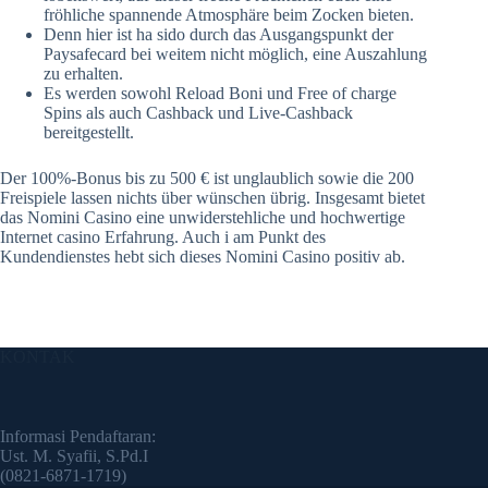
fröhliche spannende Atmosphäre beim Zocken bieten.
Denn hier ist ha sido durch das Ausgangspunkt der
Paysafecard bei weitem nicht möglich, eine Auszahlung
zu erhalten.
Es werden sowohl Reload Boni und Free of charge
Spins als auch Cashback und Live-Cashback
bereitgestellt.
Der 100%-Bonus bis zu 500 € ist unglaublich sowie die 200
Freispiele lassen nichts über wünschen übrig. Insgesamt bietet
das Nomini Casino eine unwiderstehliche und hochwertige
Internet casino Erfahrung. Auch i am Punkt des
Kundendienstes hebt sich dieses Nomini Casino positiv ab.
KONTAK
Informasi Pendaftaran:
Ust. M. Syafii, S.Pd.I
(0821-6871-1719)