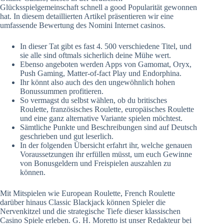
Glücksspielgemeinschaft schnell a good Popularität gewonnen
hat. In diesem detaillierten Artikel präsentieren wir eine
umfassende Bewertung des Nomini Internet casinos.
In dieser Tat gibt es fast 4. 500 verschiedene Titel, und
sie alle sind oftmals sicherlich deine Mühe wert.
Ebenso angeboten werden Apps von Gamomat, Oryx,
Push Gaming, Matter-of-fact Play und Endorphina.
Ihr könnt also auch des den ungewöhnlich hohen
Bonussummen profitieren.
So vermagst du selbst wählen, ob du britisches
Roulette, französisches Roulette, europäisches Roulette
und eine ganz alternative Variante spielen möchtest.
Sämtliche Punkte und Beschreibungen sind auf Deutsch
geschrieben und gut leserlich.
In der folgenden Übersicht erfahrt ihr, welche genauen
Voraussetzungen ihr erfüllen müsst, um euch Gewinne
von Bonusgeldern und Freispielen auszahlen zu
können.
Mit Mitspielen wie European Roulette, French Roulette
darüber hinaus Classic Blackjack können Spieler die
Nervenkitzel und die strategische Tiefe dieser klassischen
Casino Spiele erleben. G. H. Moretto ist unser Redakteur bei