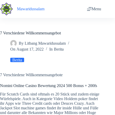
Skip
to
Mawaridussalam
Menu
content
7 Verschiedene Willkommensangebot
By
Litbang Mawaridussalam
On
August 17, 2022
In
Berita
Berita
7 Verschiedene Willkommensangebote
Nomini Online Casino Bewertung 2024 500 Bonus + 200fs
Für Scratch Cards sind oftmals es 20 Stück und zudem einige
Würfelspiele. Auch in Kategorie Video Holdem poker findet
ihr Apps wie Three Credit cards oder Deuces Crazy. Auch
Jackpot Slot machine games findet ihr inside Hülle und Fülle
und darunter alle Bekannten wie Major Millions oder Huge