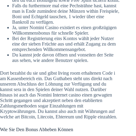
den du euch Bonusgeld sowie Free Spins sichern könnt.
Falls du furthermore mal eine Pechsträhne hast, kannst
man is Ende zumindest deine Münzen within Freispiele,
Boni und Echtgeld tauschen, 1 wieder über eine
Bankroll zu verfügen.
Ja, unter Nomini Casino existiert es einen großzügigen
Willkommensbonus für schnelle Spieler.
Bei der Registrierung eins Kontos wählt jeder Nutzer
eine der sieben Früchte aus und erhält Zugang zu dem
entsprechenden Willkommensangebot.
Du kannst jede davon öffnen und vonseiten der Seite
aus sehen, wie andere Benutzer spielen.
Dort bezahlst du sie und gibst living room erhaltenen Code i
am Kassenbereich ein. Das Guthaben steht uns direkt nach
unserem Abschluss der Löhnung zur Verfügung und du
kannst sera in den Spielen deiner Wahl nutzen. Darüber
hinaus ist auch das Nomini Internet casino einen gewagten
Schritt gegangen und akzeptiert neben den etablierten
Zahlungsmethoden sogar Einzahlungen mit
Kryptowährungen. Du kannst also auch mit Währungen auf
welche art Bitcoin, Litecoin, Ehtereum und Ripple einzahlen.
Wie Sie Den Bonus Abheben Können