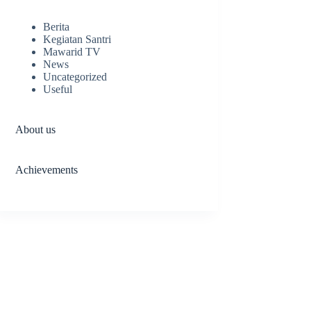
Berita
Kegiatan Santri
Mawarid TV
News
Uncategorized
Useful
About us
Achievements