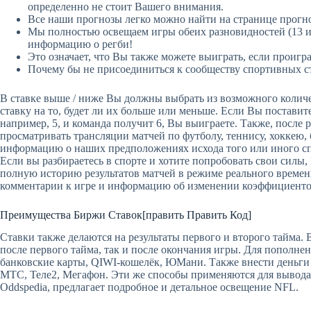
определенно не стоит Вашего внимания.
Все наши прогнозы легко можно найти на странице прогно
Мы полностью освещаем игры обеих разновидностей (13 и 
информацию о регби!
Это означает, что Вы также можете выиграть, если проигра
Почему бы не присоединиться к сообществу спортивных с
В ставке выше / ниже Вы должны выбрать из возможного количес
ставку на то, будет ли их больше или меньше. Если Вы поставит
например, 5, и команда получит 6, Вы выиграете. Также, после
просматривать трансляции матчей по футболу, теннису, хоккею,
информацию о наших предположениях исхода того или иного сп
Если вы разбираетесь в спорте и хотите попробовать свои силы
полную историю результатов матчей в режиме реального времен
комментарии к игре и информацию об изменении коэффициент
Преимущества Биржи Ставок[править Править Код]
Ставки также делаются на результаты первого и второго тайма.
после первого тайма, так и после окончания игры. Для пополнен
банковские карты, QIWI-кошелёк, ЮМани. Также внести деньг
МТС, Теле2, Мегафон. Эти же способы применяются для вывода
Oddspedia, предлагает подробное и детальное освещение NFL.