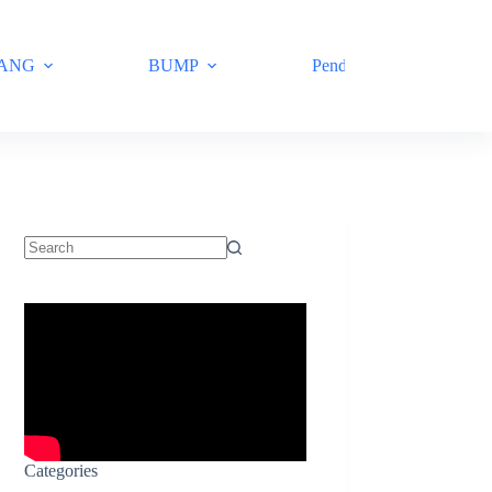
BANG
BUMP
Pendaftaran
No
results
Categories