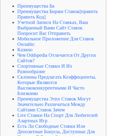
Преимущества Бк
Преимущества Биржи Ставок[править
Править Код]
Учетной Записи На Ставках, Ваш
Выбранный Вами Сайт Ставок
Попросит Вас Отправить
Мобильное Приложение Для Ставок
Онлайн:
Казино
Чем Oddspedia Отличается От Других
Сайтов?
Спортивные Ставки И Их
Разнообразие
Склонны Предлагать Коэффициенты,
Которые Являются
Высококонкурентными И Часто
Близкими
Преимущества Этих Ставок Могут
Значительно Различаться Между
Сайтами Ставок Зачем
Live Ставки На Спорт Для Любителей
Азартных Игр
Есть Ли Свободные Ставки Или
Депозитные Бонусы, Доступные Для