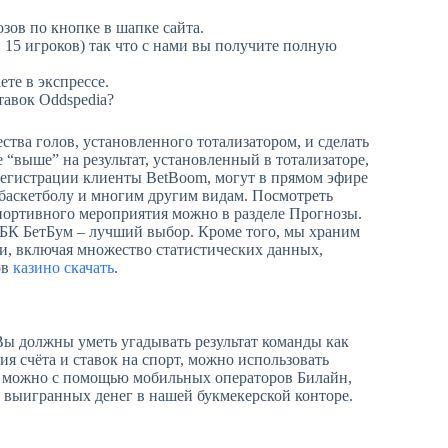
зов по кнопке в шапке сайта.
15 игроков) так что с нами вы получите полную
ете в экспрессе.
тавок Oddspedia?
тва голов, установленного тотализатором, и сделать
е “выше” на результат, установленный в тотализаторе,
 регистрации клиенты BetBoom, могут в прямом эфире
 баскетболу и многим другим видам. Посмотреть
ортивного мероприятия можно в разделе Прогнозы.
, БК БетБум – лучший выбор. Кроме того, мы храним
и, включая множество статистических данных,
ов
казино скачать
.
 Вы должны уметь угадывать результат команды как
ия счёта и ставок на спорт, можно использовать
и можно с помощью мобильных операторов Билайн,
 выигранных денег в нашей букмекерской конторе.