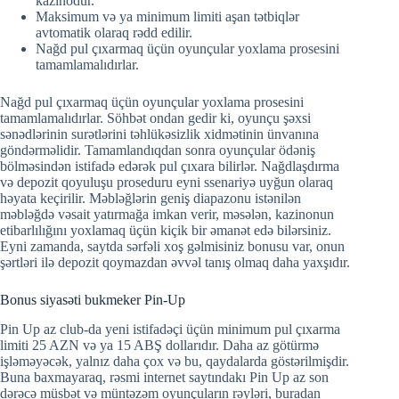
kazinodur.
Maksimum və ya minimum limiti aşan tətbiqlər
avtomatik olaraq rədd edilir.
Nağd pul çıxarmaq üçün oyunçular yoxlama prosesini
tamamlamalıdırlar.
Nağd pul çıxarmaq üçün oyunçular yoxlama prosesini
tamamlamalıdırlar. Söhbət ondan gedir ki, oyunçu şəxsi
sənədlərinin surətlərini təhlükəsizlik xidmətinin ünvanına
göndərməlidir. Tamamlandıqdan sonra oyunçular ödəniş
bölməsindən istifadə edərək pul çıxara bilirlər. Nağdlaşdırma
və depozit qoyuluşu proseduru eyni ssenariyə uyğun olaraq
həyata keçirilir. Məbləğlərin geniş diapazonu istənilən
məbləğdə vəsait yatırmağa imkan verir, məsələn, kazinonun
etibarlılığını yoxlamaq üçün kiçik bir əmanət edə bilərsiniz.
Eyni zamanda, saytda sərfəli xoş gəlmisiniz bonusu var, onun
şərtləri ilə depozit qoymazdan əvvəl tanış olmaq daha yaxşıdır.
Bonus siyasəti bukmeker Pin-Up
Pin Up az club-da yeni istifadəçi üçün minimum pul çıxarma
limiti 25 AZN və ya 15 ABŞ dollarıdır. Daha az götürmə
işləməyəcək, yalnız daha çox və bu, qaydalarda göstərilmişdir.
Buna baxmayaraq, rəsmi internet saytındakı Pin Up az son
dərəcə müsbət və müntəzəm oyunçuların rəyləri, buradan