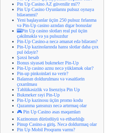
Pin Up Casino AZ güvenilir mi??
Pin Up Casino Oyunlarını pulsuz oynaya
bilərəmmi?
Yeni başlayanlar üçün 250 pulsuz fırlanma
və Pin-Up casino azndan digər bonuslar
🎰Pin Up casino slotları real pul üçün
çəkilməklə və ya pulsuzdur
Pin-Up Casino-a necə əmanət edə bilərəm?
Pin-Up kazinolarında hansı slotlar daha çox
pul ödəyir?
Şəxsi hesab
Bonus siyasəti bukmeker Pin-Up
Pin-Up casino aznu necə yükləmək olar?
Pin-up pinkoinləri nə verir?
Balansın doldurulması və vəsaitlərin
çıxarılması
Təhlükəsizlik və lisenziya Pin Up
Bukmeker rəyi Pin-Up
Pin-Up kazinosu üçün promo kodu
Qazanma şansınızı necə artırmaq olar
🎮 Pin Up Casino əsas məqamları
Kazinonun dürüstlüyü və etibarlılığı
Pinup Casino-a giriş. Necə doldurmaq olar
Pin Up Mobil Proqramı varmı?