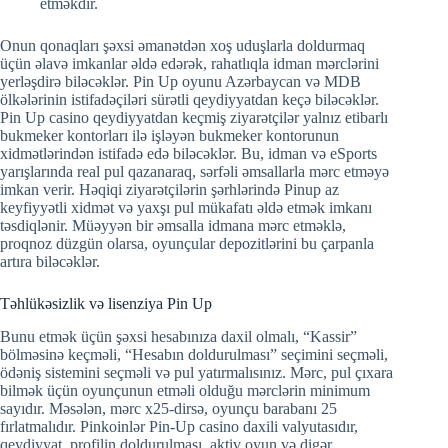
etməkdir.
Onun qonaqları şəxsi əmanətdən xoş uduşlarla doldurmaq
üçün əlavə imkanlar əldə edərək, rahatlıqla idman mərclərini
yerləşdirə biləcəklər. Pin Up oyunu Azərbaycan və MDB
ölkələrinin istifadəçiləri sürətli qeydiyyatdan keçə biləcəklər.
Pin Up casino qeydiyyatdan keçmiş ziyarətçilər yalnız etibarlı
bukmeker kontorları ilə işləyən bukmeker kontorunun
xidmətlərindən istifadə edə biləcəklər. Bu, idman və eSports
yarışlarında real pul qazanaraq, sərfəli əmsallarla mərc etməyə
imkan verir. Həqiqi ziyarətçilərin şərhlərində Pinup az
keyfiyyətli xidmət və yaxşı pul mükafatı əldə etmək imkanı
təsdiqlənir. Müəyyən bir əmsalla idmana mərc etməklə,
proqnoz düzgün olarsa, oyunçular depozitlərini bu çarpanla
artıra biləcəklər.
Təhlükəsizlik və lisenziya Pin Up
Bunu etmək üçün şəxsi hesabınıza daxil olmalı, “Kassir”
bölməsinə keçməli, “Hesabın doldurulması” seçimini seçməli,
ödəniş sistemini seçməli və pul yatırmalısınız. Mərc, pul çıxara
bilmək üçün oyunçunun etməli olduğu mərclərin minimum
sayıdır. Məsələn, mərc x25-dirsə, oyunçu barabanı 25
fırlatmalıdır. Pinkoinlər Pin-Up casino daxili valyutasıdır,
qeydiyyat, profilin doldurulması, aktiv oyun və digər