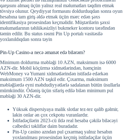
qarşısını almaq üçün yalnız real məlumatları təqdim etmək
tövsiyə olunur. Qeydiyyat formasını doldurduqdan sonra oyun
hesabına tam giriş əldə etmək üçün mərc edən şəxs
identifikasiya prosesindən keçməlidir. Müştərilərin şəxsi
məlumatlarının təhlükəsizliyi bukmeker kontoru tərəfindən
təmin edilir. Bu status rəsmi Pin Up portalı vasitəsilə
yoxlanıldıqdan sonra təyin
Pin-Up Casino-a necə əmanət edə bilərəm?
Minimum doldurma məbləği 10 AZN, maksimum isə 6000
AZN-dir. Mobil köçürmə xidmətlərindən, həmçinin
WebMoney və Yumani xidmətlərindən istifadə edərkən
maksimum 1500 AZN təşkil edir. Çıxarma, maksimum
məbləğlərdə eyni məhdudiyyətlərlə sadalanan bütün üsullarla
mümkündür. Ödəniş üçün sifariş edilə bilən minimum pul
məbləği 30 AZN-dir.
Yüksək dispersiyaya malik slotlar tez-tez qalib gəlmir,
lakin onlar ən çox cekpotu vuranlardır.
İstifadəçilərin 2023-cü ildə real hesaba çəkilə biləcəyi
cəlbedici təkliflər daim buradadır.
Pin-Up casino azndan pul çıxarmaq yalnız hesabın
yoxlanılması prosesindən keçmiş istifadəçilər üçün