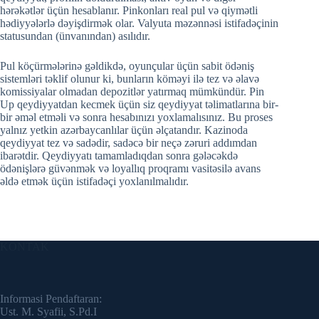
hərəkətlər üçün hesablanır. Pinkonları real pul və qiymətli
hədiyyələrlə dəyişdirmək olar. Valyuta məzənnəsi istifadəçinin
statusundan (ünvanından) asılıdır.
Pul köçürmələrinə gəldikdə, oyunçular üçün sabit ödəniş
sistemləri təklif olunur ki, bunların köməyi ilə tez və əlavə
komissiyalar olmadan depozitlər yatırmaq mümkündür. Pin
Up qeydiyyatdan kecmek üçün siz qeydiyyat təlimatlarına bir-
bir əməl etməli və sonra hesabınızı yoxlamalısınız. Bu proses
yalnız yetkin azərbaycanlılar üçün əlçatandır. Kazinoda
qeydiyyat tez və sadədir, sadəcə bir neçə zəruri addımdan
ibarətdir. Qeydiyyatı tamamladıqdan sonra gələcəkdə
ödənişlərə güvənmək və loyallıq proqramı vasitəsilə avans
əldə etmək üçün istifadəçi yoxlanılmalıdır.
KONTAK
Informasi Pendaftaran:
Ust. M. Syafii, S.Pd.I