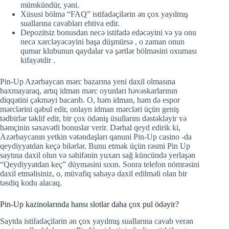
mümkündür, yəni.
Xüsusi bölmə “FAQ” istifadəçilərin ən çox yayılmış
suallarına cavabları ehtiva edir.
Depozitsiz bonusdan necə istifadə edəcəyini və ya onu
necə xərcləyəcəyini başa düşmürsə , o zaman onun
qumar klubunun qaydalar və şərtlər bölməsini oxuması
kifayətdir .
Pin-Up Azərbaycan mərc bazarına yeni daxil olmasına
baxmayaraq, artıq idman mərc oyunları həvəskarlarının
diqqətini çəkməyi bacarıb. O, həm idman, həm də espor
mərclərini qəbul edir, onlayn idman mərcləri üçün geniş
tədbirlər təklif edir, bir çox ödəniş üsullarını dəstəkləyir və
həmçinin səxavətli bonuslar verir. Dərhal qeyd edirik ki,
Azərbaycanın yetkin vətəndaşları qanuni Pin-Up casino -da
qeydiyyatdan keçə bilərlər. Bunu etmək üçün rəsmi Pin Up
saytına daxil olun və səhifənin yuxarı sağ küncündə yerləşən
“Qeydiyyatdan keç” düyməsini sıxın. Sonra telefon nömrəsini
daxil etməlisiniz, o, müvafiq sahəyə daxil edilməli olan bir
təsdiq kodu alacaq.
Pin-Up kazinolarında hansı slotlar daha çox pul ödəyir?
Saytda istifadəçilərin ən çox yayılmış suallarına cavab verən