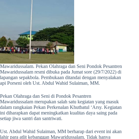
Mawaridussalam. Pekan Olahraga dan Seni Pondok Pesantren
Mawaridussalam resmi dibuka pada Jumat sore (29/7/2022) di
lapangan sepakbola. Pembukaan ditandai dengan menyalakan
api Porseni oleh Ust. Abdul Wahid Sulaiman, MM.
Pekan Olahraga dan Seni di Pondok Pesantren
Mawaridussalam merupakan salah satu kegiatan yang masuk
dalam rangkaian Pekan Perkenalan Khutbatul ‘Arsy. Kegiatan
ini diharapkan dapat meningkatkan kualitas daya saing pada
setiap jiwa santri dan santriwati.
Ust. Abdul Wahid Sulaiman, MM berharap dari event ini akan
lahir para atlit kebanggan Mawaridussalam. Tidak hanya