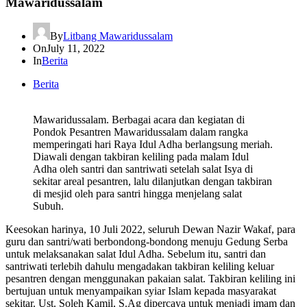
Mawaridussalam
By
Litbang Mawaridussalam
On
July 11, 2022
In
Berita
Berita
Mawaridussalam. Berbagai acara dan kegiatan di
Pondok Pesantren Mawaridussalam dalam rangka
memperingati hari Raya Idul Adha berlangsung meriah.
Diawali dengan takbiran keliling pada malam Idul
Adha oleh santri dan santriwati setelah salat Isya di
sekitar areal pesantren, lalu dilanjutkan dengan takbiran
di mesjid oleh para santri hingga menjelang salat
Subuh.
Keesokan harinya, 10 Juli 2022, seluruh Dewan Nazir Wakaf, para
guru dan santri/wati berbondong-bondong menuju Gedung Serba
untuk melaksanakan salat Idul Adha. Sebelum itu, santri dan
santriwati terlebih dahulu mengadakan takbiran keliling keluar
pesantren dengan menggunakan pakaian salat. Takbiran keliling ini
bertujuan untuk menyampaikan syiar Islam kepada masyarakat
sekitar. Ust. Soleh Kamil, S.Ag dipercaya untuk menjadi imam dan