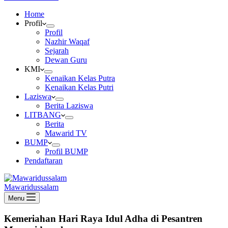
Home
Profil
Profil
Nazhir Waqaf
Sejarah
Dewan Guru
KMI
Kenaikan Kelas Putra
Kenaikan Kelas Putri
Laziswa
Berita Laziswa
LITBANG
Berita
Mawarid TV
BUMP
Profil BUMP
Pendaftaran
Mawaridussalam
Menu
Kemeriahan Hari Raya Idul Adha di Pesantren