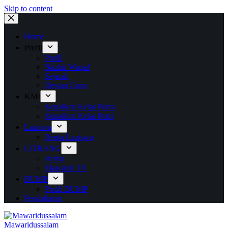
Skip to content
Home
Profil
Profil
Nazhir Waqaf
Sejarah
Dewan Guru
KMI
Kenaikan Kelas Putra
Kenaikan Kelas Putri
Laziswa
Berita Laziswa
LITBANG
Berita
Mawarid TV
BUMP
Profil BUMP
Pendaftaran
Mawaridussalam