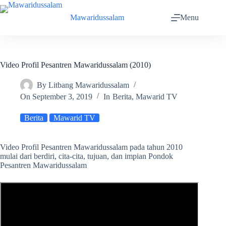
Skip
to
Mawaridussalam
Menu
content
Video Profil Pesantren Mawaridussalam (2010)
By
Litbang Mawaridussalam
On
September 3, 2019
In
Berita
,
Mawarid TV
Berita
Mawarid TV
Video Profil Pesantren Mawaridussalam pada tahun 2010
mulai dari berdiri, cita-cita, tujuan, dan impian Pondok
Pesantren Mawaridussalam