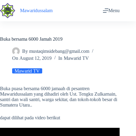
Skip
to
Mawaridussalam
Menu
content
Buka bersama 6000 Jamah 2019
By
mustaqimsidebang@gmail.com
On
August 12, 2019
In
Mawarid TV
Mawarid TV
Buka puasa bersama 6000 jamaah di pesantren
Mawaridussalam yang dihadiri oleh Ust. Tengku Zulkarnain,
santri dan wali santri, warga sekitar, dan tokoh-tokoh besar di
Sumatera Utara..
dapat dilihat pada video berikut